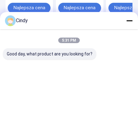
007 TRP AS70010
5059 GOODYE
TRYANGLE AS-5001
1S4-173 Zastą
Najlepsza cena
Najlepsza cena
Najlepsza 
Firestone W02-358-
przez VKNTE
7031 Zastąpiony
1S4173
Cindy
przez VKNTECH
1S7031
Dom
O nas
Skontaktuj się z nami
Desktop Site
Sitemap
Privacy Policy
5:31 PM
Jakość
Sprężyny zawieszenia pneumatycznego
Fabryka w
Chinach.Copyright © 2026 Guangzhou Viking Auto Parts Co., Ltd.. All
Good day, what product are you looking for?
Rights Reserved.
Dom
Produkty
O nas