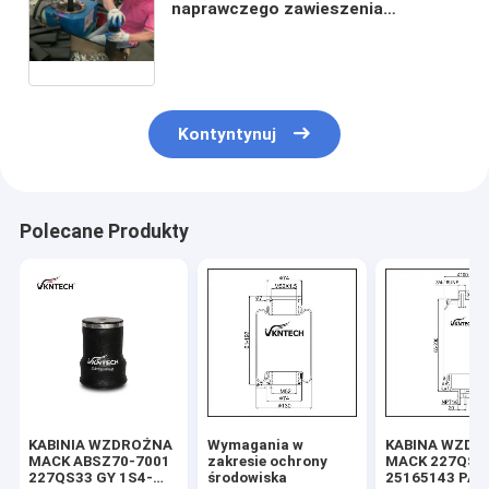
naprawczego zawieszenia
pneumatycznego 20453256 do
siedzenia kierowcy ciężarówki
CB0039 zawieszenie
pneumatyczne pneumatyczne li
Kontyntynuj
Polecane Produkty
KABINIA WZDROŻNA
Wymagania w
KABINA WZDR
MACK ABSZ70-7001
zakresie ochrony
MACK 227QS
227QS33 GY 1S4-
środowiska
25165143 PAI 