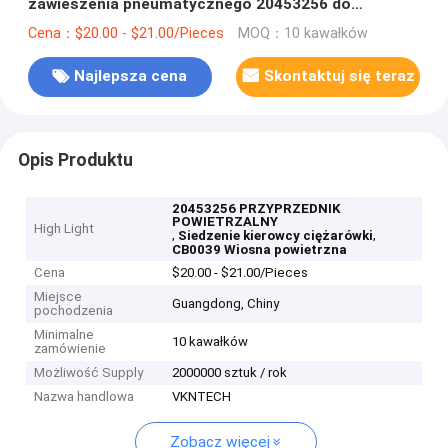
zawieszenia pneumatycznego 20453256 do
siedzenia kierowcy ciężarówki CB0039 zawieszenie
Cena：$20.00 - $21.00/Pieces
MOQ：10 kawałków
pneumatyczne pneumatyczne li
Najlepsza cena
Skontaktuj się teraz
Opis Produktu
20453256 PRZYPRZEDNIK
POWIETRZALNY
High Light
,
,
Siedzenie kierowcy ciężarówki
CB0039 Wiosna powietrzna
Cena
$20.00 - $21.00/Pieces
Miejsce
Guangdong, Chiny
pochodzenia
Minimalne
10 kawałków
zamówienie
Możliwość Supply
2000000 sztuk / rok
Nazwa handlowa
VKNTECH
Zobacz więcej