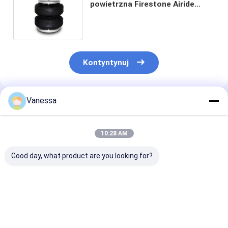
powietrzna Firestone Airide
W01-358-6955 A01-760-6762
Contitech Air Bags
Kontyntynuj
Vanessa
Polecane Produkty
10:28 AM
Good day, what product are you looking for?
52270-1360
3/8-16 UNC
2B 2500 Miech
Podwieszenie
Podwójna sprężyna
zawieszenia
Amortyzator dla
powietrzna z
pneumatyczne