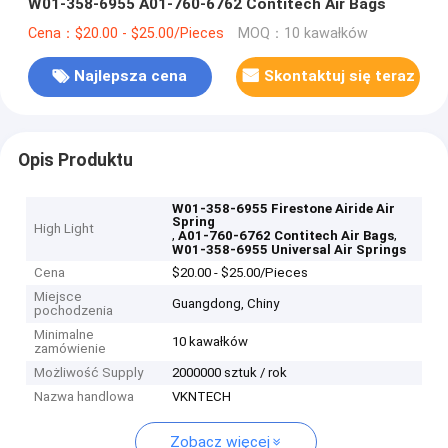
W01-358-6955 A01-760-6762 Contitech Air Bags
Cena：$20.00 - $25.00/Pieces
MOQ：10 kawałków
Najlepsza cena
Skontaktuj się teraz
Opis Produktu
W01-358-6955 Firestone Airide Air
Spring
High Light
,
,
A01-760-6762 Contitech Air Bags
W01-358-6955 Universal Air Springs
Cena
$20.00 - $25.00/Pieces
Miejsce
Guangdong, Chiny
pochodzenia
Minimalne
10 kawałków
zamówienie
Możliwość Supply
2000000 sztuk / rok
Nazwa handlowa
VKNTECH
Zobacz więcej