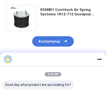
836MK1 Contitech Air Spring
Systems 1R12-712 Goodyear
Poduszki powietrzne do naczepy
W01-M58-8722
Kontyntynuj
Polecane Produkty
3:19 AM
Good day, what product are you looking for?