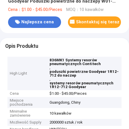
Goodyear Poduszki powietrzne do naczepy W01-
M58-8722
Cena：$1.00 - $45.00/Pieces
MOQ：10 kawałków
Najlepsza cena
Skontaktuj się teraz
Opis Produktu
836MK1 Systemy resorów
pneumatycznych Contitech
,
poduszki powietrzne Goodyear 1R12-
High Light
712 do naczep
,
systemy resorów pneumatycznych
1R12-712 Goodyear
Cena
$1.00 - $45.00/Pieces
Miejsce
Guangdong, Chiny
pochodzenia
Minimalne
10 kawałków
zamówienie
Możliwość Supply
2000000 sztuk / rok