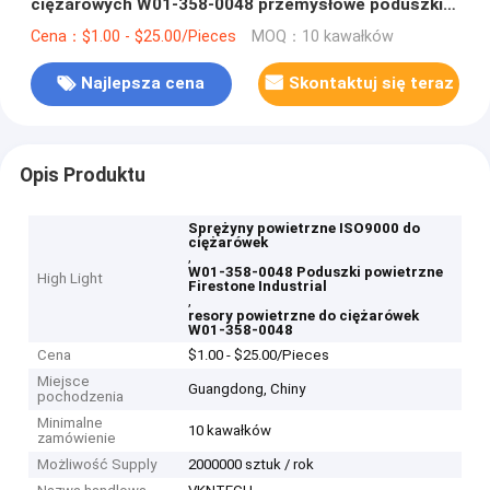
ciężarowych W01-358-0048 przemysłowe poduszki
powietrzne Firestone
Cena：$1.00 - $25.00/Pieces
MOQ：10 kawałków
Najlepsza cena
Skontaktuj się teraz
Opis Produktu
Sprężyny powietrzne ISO9000 do
ciężarówek
,
W01-358-0048 Poduszki powietrzne
High Light
Firestone Industrial
,
resory powietrzne do ciężarówek
W01-358-0048
Cena
$1.00 - $25.00/Pieces
Miejsce
Guangdong, Chiny
pochodzenia
Minimalne
10 kawałków
zamówienie
Możliwość Supply
2000000 sztuk / rok