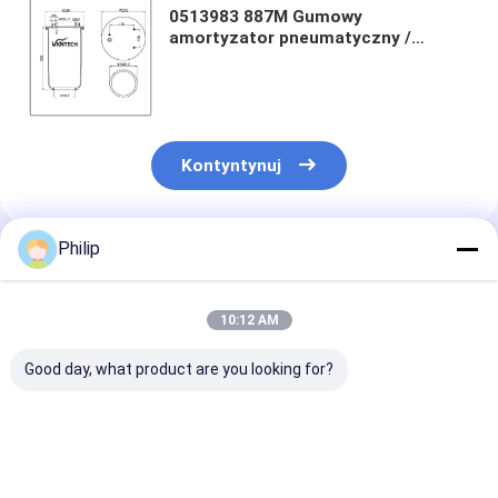
0513983 887M Gumowy
amortyzator pneumatyczny /
system zawieszenia
pneumatycznego DAF Air Ride
Sprężyna pneumatyczna bez tłoka
W01-M58-0780
Kontyntynuj
Philip
Polecane Produkty
10:12 AM
Good day, what product are you looking for?
TRUCK AIR SPRING
TRUCK AIR SPRING
WZDROŚNIANI