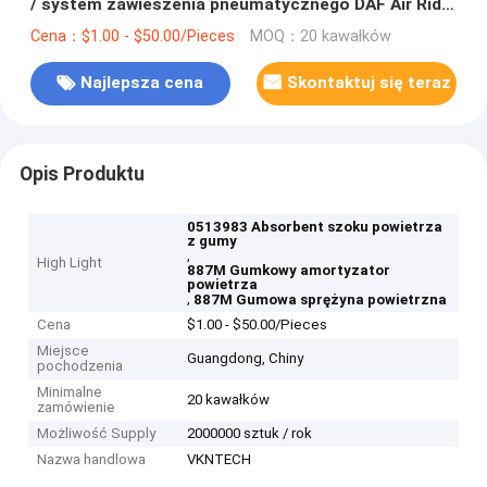
/ system zawieszenia pneumatycznego DAF Air Ride
Sprężyna pneumatyczna bez tłoka W01-M58-0780
Cena：$1.00 - $50.00/Pieces
MOQ：20 kawałków
Najlepsza cena
Skontaktuj się teraz
Opis Produktu
0513983 Absorbent szoku powietrza
z gumy
,
High Light
887M Gumkowy amortyzator
powietrza
,
887M Gumowa sprężyna powietrzna
Cena
$1.00 - $50.00/Pieces
Miejsce
Guangdong, Chiny
pochodzenia
Minimalne
20 kawałków
zamówienie
Możliwość Supply
2000000 sztuk / rok
Nazwa handlowa
VKNTECH