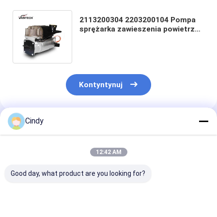
2113200304 2203200104 Pompa
sprężarka zawieszenia powietrza
dla Mercedes W220 E550 S430
VKNTECH 1D1001
Kontyntynuj
Cindy
Polecane Produkty
12:42 AM
Good day, what product are you looking for?