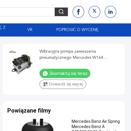
Ę Z
VR
POPROSIĆ O WYCENĘ
Wibracyjna pompa zawieszenia
pneumatycznego Mercedes W164
A1643201204 A1643200304
Skontaktuj się teraz
Dowiedz się więcej
Powiązane filmy
Mercedes Benz Air Spring
Mercedes Benz A