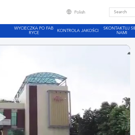
Polish
WYCIECZKA PO FAB
SKONTAKTUJ SI
KONTROLA JAKOŚCI
RYCE
NAMI