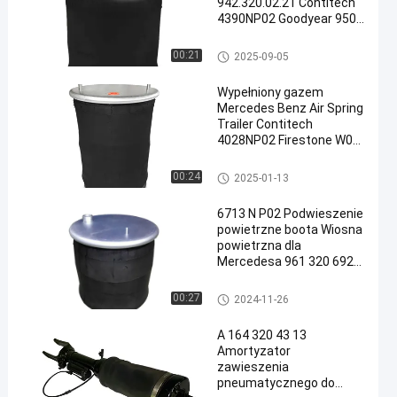
942.320.02.21 Contitech
4390NP02 Goodyear 9506
stalowy tłok metalowy
kauczuk naturalny
Poduszka powietrzna Mercede
00:21
2025-09-05
Zastąpiony przez
s Benz
Vkntech1K4102
Wypełniony gazem
Mercedes Benz Air Spring
Trailer Contitech
4028NP02 Firestone W01-
968-8106 Goodyear 1R14-
782 VKNTECH 1K8106
Poduszka powietrzna Mercede
00:24
2025-01-13
s Benz
6713 N P02 Podwieszenie
powietrzne boota Wiosna
powietrzna dla
Mercedesa 961 320 6921
Vkntech 1K4621
Poduszka powietrzna Mercede
00:27
2024-11-26
s Benz
A 164 320 43 13
Amortyzator
zawieszenia
pneumatycznego do