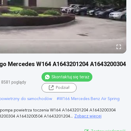
ego Mercedes W164 A1643201204 A1643200304
Skontaktuj się teraz
8581 poglądy
Podział
powietrzny do samochodów
#
W166 Mercedes Benz Air Spring
jna pompa powietrza toczenia W164 A1643201204 A1643200304
Zobacz więcej
00304 A1643200504 A1643201204...