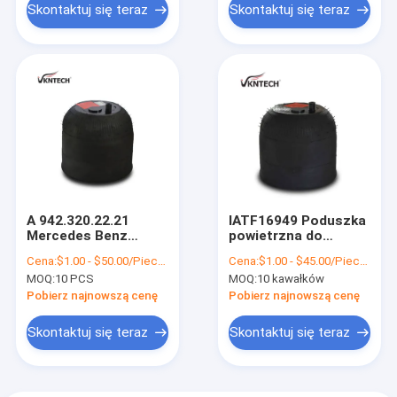
przyczepy
Skontaktuj się teraz
Skontaktuj się teraz
A 942.320.22.21
IATF16949 Poduszka
Mercedes Benz
powietrzna do
poduszka powietrzna
wózków
Cena:
$1.00 - $50.00/Pieces
Cena:
$1.00 - $45.00/Pieces
do Actrosa MP2
przemysłowych
MOQ:
10 PCS
MOQ:
10 kawałków
Contitech 4183NP23
4183NP23 MERCEDES
ciężarówka
BENZ A 942.320.22.21
Pobierz najnowszą cenę
Pobierz najnowszą cenę
VKNTECH 1K4183
Skontaktuj się teraz
Skontaktuj się teraz