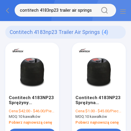
Contitech 4183np23 Trailer Air Springs
(4)
Contitech 4183NP23
Contitech 4183NP23
Sprężyny
Sprężyna
pneumatyczne do
pneumatyczna do
Cena:
$42.00 - $46.00/Pieces
Cena:
$1.00 - $45.00/Pieces
przyczep A
ciężarówek A
MOQ:
10 kawałków
MOQ:
10 kawałków
942.320.22.21
942.320.22.21 Do
Sprężyny
Mercedes Benz
Pobierz najnowszą cenę
Pobierz najnowszą cenę
pneumatyczne do
Actros MP2