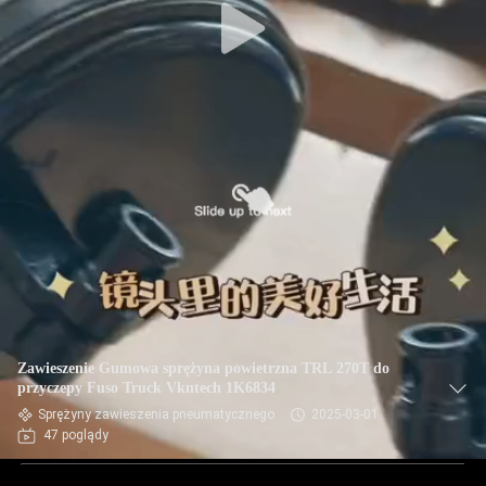
Zawieszenie Gumowa sprężyna powietrzna TRL 270T do
przyczepy Fuso Truck Vkntech 1K6834
Sprężyny zawieszenia pneumatycznego
2025-03-01
47 poglądy