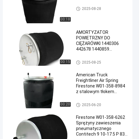
Sprężyny zawieszenia pneum
2025-08-28
atycznego
00:18
AMORTYZATOR
POWIETRZNY DO
CIĘŻARÓWKI 1440306
442678 1440859
Firestone W01-095-0481
1T15LR-4 Z TŁOKIEM
Sprężyny zawieszenia pneum
00:15
2025-08-25
STALOWYM ZASTĄPIONY
atycznego
PRZEZ Vkntech 1K0481
American Truck
Freightliner Air Spring
Firestone W01-358-8984
z stalowym tłokem
1T66E-11.8, Rowe
ASC1400HL naturalny
Sprężyny zawieszenia pneum
00:20
2025-06-20
gumowy metalowy dno
atycznego
zastąpione przez
Firestone W01-358-6262
Vkntech 1K8984
Sprężyny zawieszenia
pneumatycznego
Contitech 9 10-17.5 P 831