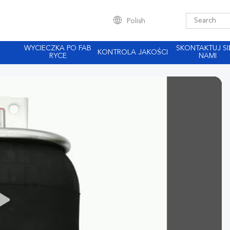
Polish
WYCIECZKA PO FAB
SKONTAKTUJ SI
KONTROLA JAKOŚCI
RYCE
NAMI