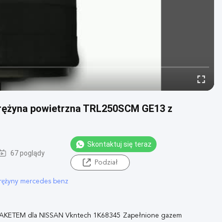
prężyna powietrzna TRL250SCM GE13 z
Skontaktuj się teraz
67 poglądy
Podział
rężyny mercedes benz
KETEM dla NISSAN Vkntech 1K68345 Zapełnione gazem