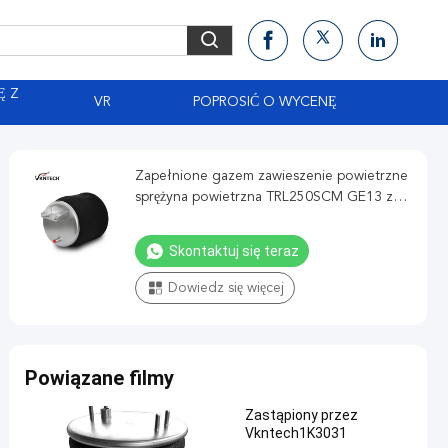
Ę Z
VR
POPROSIĆ O WYCENĘ
Zapełnione gazem zawieszenie powietrzne
sprężyna powietrzna TRL250SCM GE13 z
uchwytem dla Nissan Vkntech 1K6835
Skontaktuj się teraz
Dowiedz się więcej
Powiązane filmy
Zastąpiony przez
Vkntech1K3031