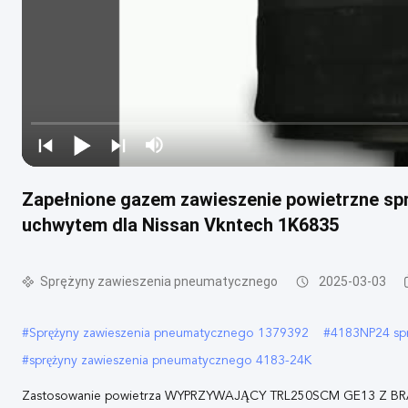
Zapełnione gazem zawieszenie powietrzne s
uchwytem dla Nissan Vkntech 1K6835
Sprężyny zawieszenia pneumatycznego
2025-03-03
#
Sprężyny zawieszenia pneumatycznego 1379392
#
4183NP24 sp
#
sprężyny zawieszenia pneumatycznego 4183-24K
Zastosowanie powietrza WYPRZYWAJĄCY TRL250SCM GE13 Z BRA