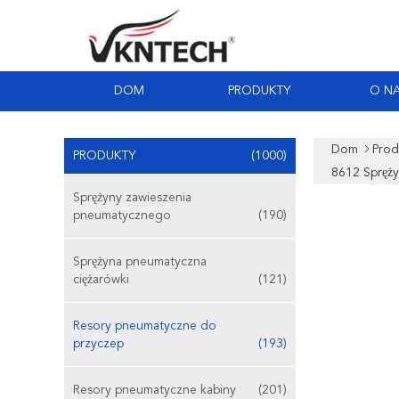
DOM
PRODUKTY
O N
Dom
Prod
PRODUKTY
(1000)
8612 Spręż
Sprężyny zawieszenia
pneumatycznego
(190)
Sprężyna pneumatyczna
ciężarówki
(121)
Resory pneumatyczne do
przyczep
(193)
Resory pneumatyczne kabiny
(201)