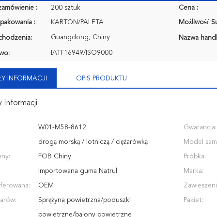
zamówienie :
200 sztuk
Cena :
pakowania :
KARTON/PALETA
Możliwość Su
Guangdong, Chiny
chodzenia:
Nazwa hand
IATF16949/ISO9000
wo:
Y INFORMACJI
OPIS PRODUKTU
 Informacji
W01-M58-8612
Gwarancja:
drogą morską / lotniczą / ciężarówką
Model sam
ny:
FOB Chiny
Próbka:
Importowana guma Natrul
Marka:
ferowana:
OEM
Zawieszeni
arów:
Sprężyna powietrzna/poduszki
Pakiet:
powietrzne/balony powietrzne