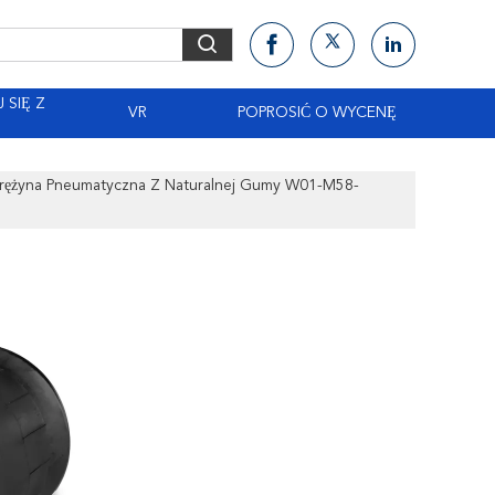
 SIĘ Z
VR
POPROSIĆ O WYCENĘ
ężyna Pneumatyczna Z Naturalnej Gumy W01-M58-