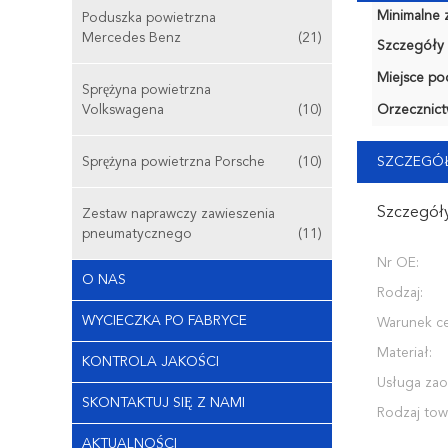
Minimalne 
Poduszka powietrzna
Mercedes Benz
(21)
Szczegóły 
Miejsce po
Sprężyna powietrzna
Volkswagena
(10)
Orzecznict
Sprężyna powietrzna Porsche
(10)
SZCZEGÓŁ
Szczegóły
Zestaw naprawczy zawieszenia
pneumatycznego
(11)
Nr OE:
O NAS
Rodzaj:
WYCIECZKA PO FABRYCE
Warunek ce
Materiał:
KONTROLA JAKOŚCI
Usługa zao
SKONTAKTUJ SIĘ Z NAMI
Rodzaj tow
AKTUALNOŚCI