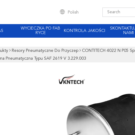
Polish
WYCIECZKA PO FAB
SKONTAKTUJ
AS
KONTROLA JAKOŚCI
RYCE
NAMI
ukty
Resory Pneumatyczne Do Przyczep
CONTITECH 4022 N P05 Spr
yna Pneumatyczna Typu SAF 2619 V 3.229.003