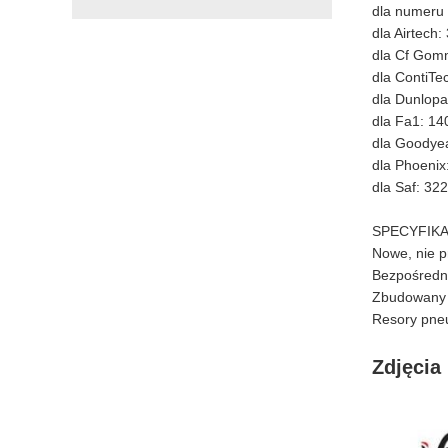
dla numeru 
dla Airtech
dla Cf Gom
dla ContiT
dla Dunlop
dla Fa1: 1
dla Goodye
dla Phoeni
dla Saf: 32
SPECYFIKA
Nowe, nie 
Bezpośredn
Zbudowany z
Resory pneu
Zdjęcia