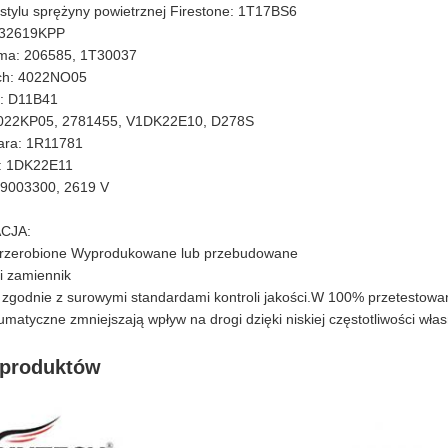
stylu sprężyny powietrznej Firestone: 1T17BS6
: 32619KPP
ma: 206585, 1T30037
ech: 4022NO05
a: D11B41
4022KP05, 2781455, V1DK22E10, D278S
ara: 1R11781
x: 1DK22E11
29003300, 2619 V
CJA:
przerobione Wyprodukowane lub przebudowane
i zamiennik
godnie z surowymi standardami kontroli jakości.W 100% przetestowan
matyczne zmniejszają wpływ na drogi dzięki niskiej częstotliwości włas
 produktów