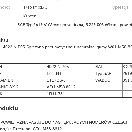
ności:
T/T&amp;L/C
Operacja:
Kanton
SAF Typ 2619 V Wiosna powietrzna
,
3.229.003 Wiosna powie
uktu
4022 N P05 Sprężyna pneumatyczna z naturalnej gumy W01-M58-86
H
4022 N P05
SAF
3.22
R
D11B41
Typ SAF
2619
KAMIEŃ
1T17BS-6
WABCO
951 
GNIOWY 2
W01 M58 8612
K
1R11-781
oduktu
 POWIETRZNA PASUJE DO NASTĘPUJĄCYCH NUMERÓW CZĘŚCI:
 części Firestone: W01-M58-8612