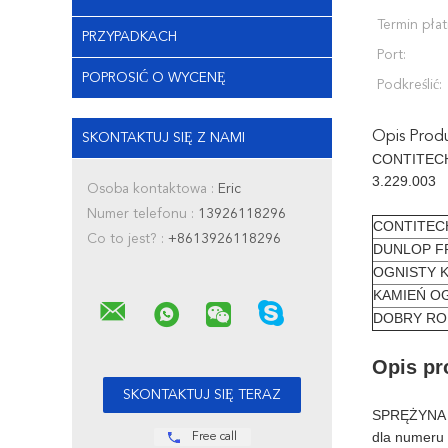
Termin płat
PRZYPADKACH
Port:
POPROSIĆ O WYCENĘ
Podkreślić:
Opis Prod
SKONTAKTUJ SIĘ Z NAMI
CONTITECH 
3.229.003
Osoba kontaktowa :
Eric
Numer telefonu :
13926118296
CONTITEC
Co to jest? :
+8613926118296
DUNLOP F
OGNISTY 
KAMIEŃ O
DOBRY RO
Opis pr
SPRĘŻYNA
dla numeru
Free call