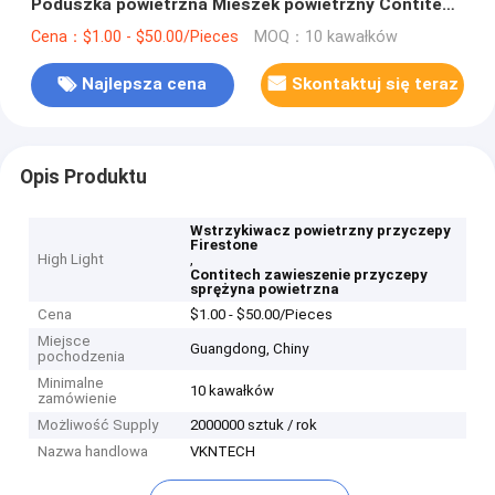
Poduszka powietrzna Mieszek powietrzny Contitech
10 10-21 P 434 Firestone W01-358-9580 1R13-118
Cena：$1.00 - $50.00/Pieces
MOQ：10 kawałków
Dobry rok
Najlepsza cena
Skontaktuj się teraz
Opis Produktu
Wstrzykiwacz powietrzny przyczepy
Firestone
High Light
,
Contitech zawieszenie przyczepy
sprężyna powietrzna
Cena
$1.00 - $50.00/Pieces
Miejsce
Guangdong, Chiny
pochodzenia
Minimalne
10 kawałków
zamówienie
Możliwość Supply
2000000 sztuk / rok
Nazwa handlowa
VKNTECH