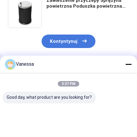
Zawieszenie przyczepy Sprężyna
powietrzna Poduszka powietrzna
Mieszek powietrzny Contitech 10
10-21 P 434 Firestone W01-358-
9580 1R13-118 Dobry rok
Kontyntynuj
Vanessa
Polecane Produkty
3:37 PM
Good day, what product are you looking for?
PODUSZKA
PRZYCZEPA AIR
SPRĘŻYNA
POWIETRZNA
SPRING NEWAY
POWIETRZNA