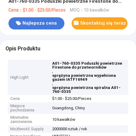
A01-760-0335 Poduszki powietrzne Firestone do
przetworników
Cena：$1.00 - $25.00/Pieces
MOQ：10 kawałków
Najlepsza cena
Skontaktuj się teraz
Opis Produktu
A01-760-0335 Poduszki powietrzne
Firestone do przetworników
,
sprężyna powietrzna wypełniona
High Light
gazem IATF16949
,
sprężyna powietrzna spiralna A01-
760-0335
Cena
$1.00 - $25.00/Pieces
Miejsce
Guangdong, Chiny
pochodzenia
Minimalne
10 kawałków
zamówienie
Możliwość Supply
2000000 sztuk / rok