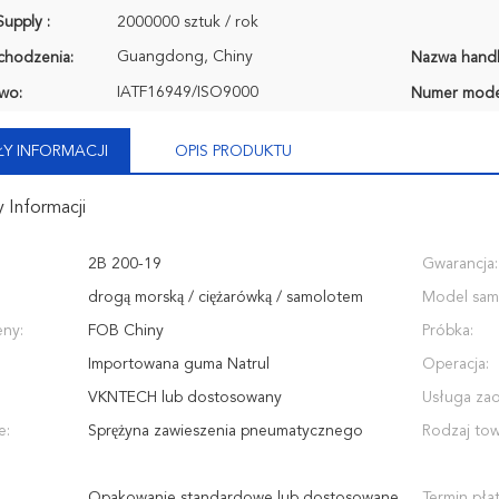
upply :
2000000 sztuk / rok
Guangdong, Chiny
chodzenia:
Nazwa hand
IATF16949/ISO9000
wo:
Numer mode
Y INFORMACJI
OPIS PRODUKTU
 Informacji
2B 200-19
Gwarancja:
drogą morską / ciężarówką / samolotem
Model sam
ny:
FOB Chiny
Próbka:
Importowana guma Natrul
Operacja:
VKNTECH lub dostosowany
Usługa za
e:
Sprężyna zawieszenia pneumatycznego
Rodzaj to
Opakowanie standardowe lub dostosowane
Termin płat