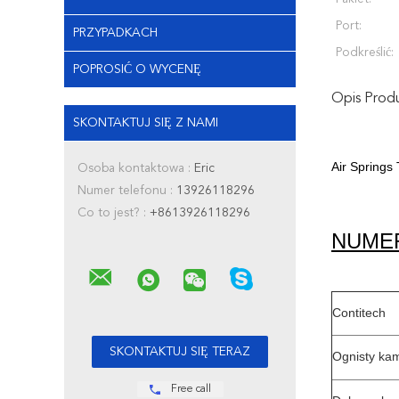
Port:
PRZYPADKACH
Podkreślić:
POPROSIĆ O WYCENĘ
Opis Prod
SKONTAKTUJ SIĘ Z NAMI
Air Springs
Osoba kontaktowa :
Eric
Numer telefonu :
13926118296
Co to jest? :
+8613926118296
NUME
Contitech
Ognisty ka
Free call