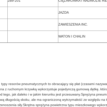
2B9-201
CIĘŻARÓWKA I NADWOZIE R&
JAZDA
ZAWIESZENIA INC.
WATON I CHALIN
typy resorów pneumatycznych to obracający się płat (czasami nazywan
a z ruchomym krzywką wykorzystuje pojedynczą gumową dętkę, która s
od tego, jak daleko i w jakim kierunku jest przesuwany.Sprężyna pneu
wą długością skoku, ale ma ograniczoną wytrzymałość ze względu na 
zenoszenia siły.Skrętna sprężyna powietrzna typu mieszkowego wykorz