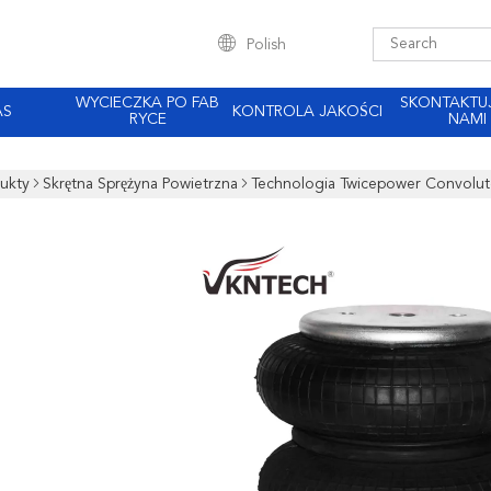
Polish
WYCIECZKA PO FAB
SKONTAKTUJ
AS
KONTROLA JAKOŚCI
RYCE
NAMI
ukty
Skrętna Sprężyna Powietrzna
Technologia Twicepower Convolut