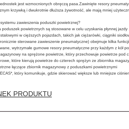
jednostek jest wzmocnionych obręczą pasa.Zawinięte resory pneumatyczn
cznym krzywką i dwukrotnie dłuższa żywotność, ale mają mniej użytecz
el systemu zawieszenia poduszki powietrznej?
 poduszek powietrznych są stosowane w celu uzyskania płynnej jazdy
stalowymi w cięższych pojazdach, takich jak ciężarówki, ciągniki siodł
ronicznie sterowane zawieszenie pneumatyczne) obejmuje kilka funkcji, 
wane, wytrzymałe gumowe resory pneumatyczne przy każdym z kół po
magazynowy na sprężone powietrze, który przechowuje powietrze pod ci
orowe, które kierują powietrze do czterech sprężyn ze zbiornika maga
etrzne łączące zbiornik magazynowy z poduszkami powietrznymi
CAS*, który komunikuje, gdzie skierować większe lub mniejsze ciśnien
NEK PRODUKTU