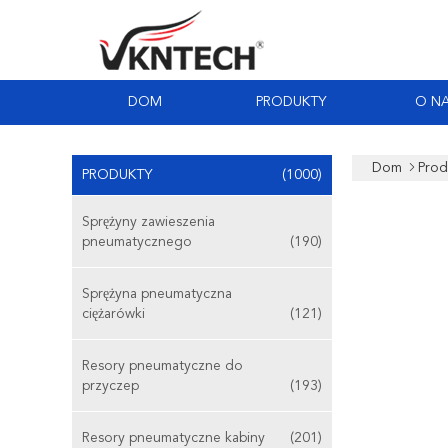
DOM
PRODUKTY
O N
Dom
Prod
PRODUKTY
(1000)
Sprężyny zawieszenia
pneumatycznego
(190)
Sprężyna pneumatyczna
ciężarówki
(121)
Resory pneumatyczne do
przyczep
(193)
Resory pneumatyczne kabiny
(201)