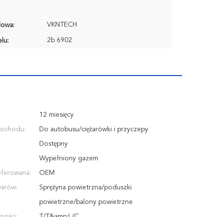
VKNTECH
lowa:
2b 6902
lu:
12 miesięcy
ochodu:
Do autobusu/ciężarówki i przyczepy
Dostępny
Wypełniony gazem
oferowana:
OEM
warów:
Sprężyna powietrzna/poduszki
powietrzne/balony powietrzne
ności:
T/T&amp;L/C