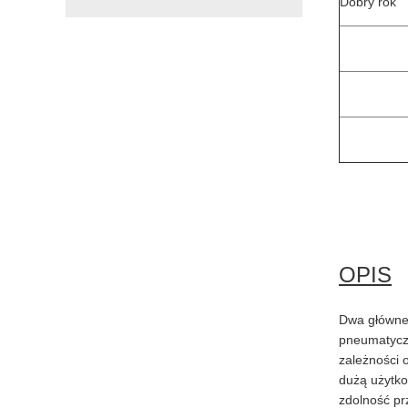
Dobry rok
OPIS
Dwa główne 
pneumatyczn
zależności 
dużą użytko
zdolność pr