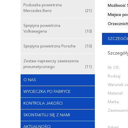
Poduszka powietrzna
Możliwość S
Mercedes Benz
(21)
Miejsce po
Orzecznict
Sprężyna powietrzna
Volkswagena
(10)
SZCZEGÓŁ
Sprężyna powietrzna Porsche
(10)
Szczegóły
Zestaw naprawczy zawieszenia
pneumatycznego
(11)
Nr OE:
Rodzaj:
O NAS
Warunek ce
WYCIECZKA PO FABRYCE
Materiał:
Marka:
KONTROLA JAKOŚCI
Zawieszeni
SKONTAKTUJ SIĘ Z NAMI
AKTUALNOŚCI
Pakiet: