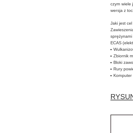
czym wiele 
wersja z to
Jaki jest c
Zawieszenia
sprężynami 
ECAS (elekt
Wulkanizo
Zbiornik 
Bloki zaw
Rury powi
Komputer E
RYSU