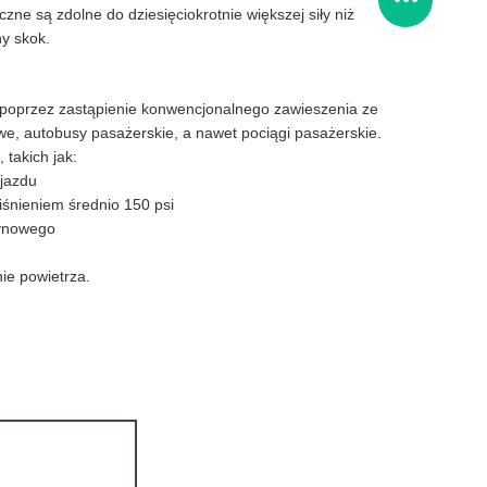
e są zdolne do dziesięciokrotnie większej siły niż
ny skok.
 poprzez zastąpienie konwencjonalnego zawieszenia ze
owe, autobusy pasażerskie, a nawet pociągi pasażerskie.
takich jak:
jazdu
śnieniem średnio 150 psi
zynowego
ie powietrza.