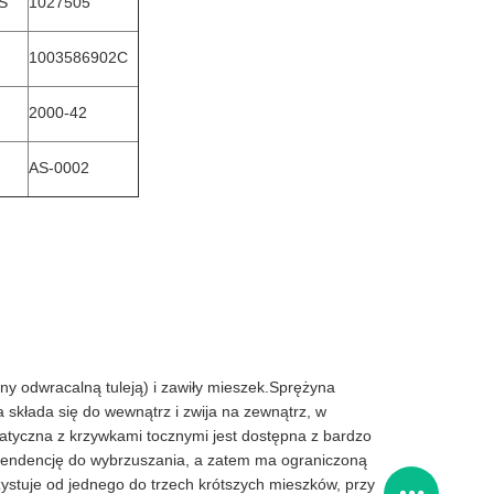
S
1027505
1003586902C
2000-42
AS-0002
y odwracalną tuleją) i zawiły mieszek.Sprężyna
kłada się do wewnątrz i zwija na zewnątrz, w
matyczna z krzywkami tocznymi jest dostępna z bardzo
tendencję do wybrzuszania, a zatem ma ograniczoną
ystuje od jednego do trzech krótszych mieszków, przy