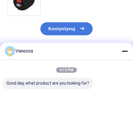
4390NP01 Contitech 9505
Goodyear balon pneumatyczny /
zawieszenie pneumatyczne /
sprężyna pneumatyczna
Kontyntynuj
Vanessa
Polecane Produkty
9:13 PM
Good day, what product are you looking for?
PODUSZKA
PRZYCZEPA AIR
SPRĘŻYNA
POWIETRZNA
SPRING NEWAY
POWIETRZNA
PRZYCZEPY SAF
21215632
PRZYCZEPY S
2923 AR211/AR212
RVIBERTOJA
2618V 3.229.0
AR219/AR313
45402002 DAF
Contitech 40
Najlepsza cena
Najlepsza cena
Najlepsza 