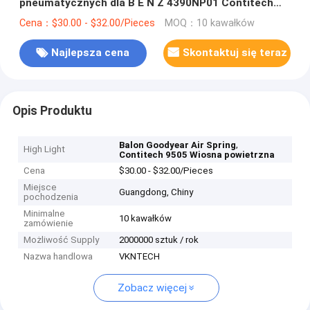
pneumatycznych dla B E N Z 4390NP01 Contitech
9505 Goodyear balon pneumatyczny / zawieszenie
Cena：$30.00 - $32.00/Pieces
MOQ：10 kawałków
pneumatyczne / sprężyna pneumatyczna
Najlepsza cena
Skontaktuj się teraz
Opis Produktu
,
Balon Goodyear Air Spring
High Light
Contitech 9505 Wiosna powietrzna
Cena
$30.00 - $32.00/Pieces
Miejsce
Guangdong, Chiny
pochodzenia
Minimalne
10 kawałków
zamówienie
Możliwość Supply
2000000 sztuk / rok
Nazwa handlowa
VKNTECH
Zobacz więcej