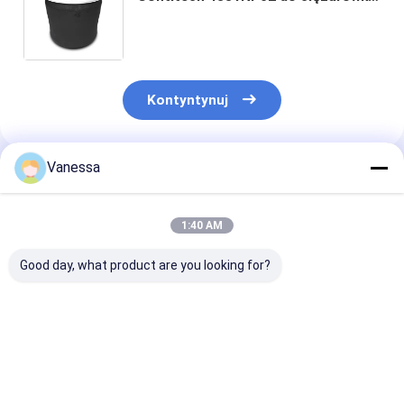
przyczepy 4881NP30 1R14-757
Poduszka powietrzna / zawieszenie
pneumatyczne / powietrze
Kontyntynuj
Vanessa
Polecane Produkty
1:40 AM
Good day, what product are you looking for?
PODUSZKA
PRZYCZEPA AIR
SPRĘŻYNA
POWIETRZNA
SPRING NEWAY
POWIETRZNA
PRZYCZEPY SAF
21215632
PRZYCZEPY S
2923 AR211/AR212
RVIBERTOJA
2618V 3.229.0