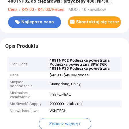
4881NP02 do ciężarówki i przyczepy 4881NP30
1R14-757 Poduszka powietrzna / zawieszenie
Cena：$42.00 - $45.00/Pieces
MOQ：10 kawałków
pneumatyczne / powietrze
Najlepsza cena
Skontaktuj się teraz
Opis Produktu
,
4881NP02 Poduszka powietrzna
High Light
,
Poduszka powietrzna BPW 36K
4881NP30 Poduszka powietrzna
Cena
$42.00 - $45.00/Pieces
Miejsce
Guangdong, Chiny
pochodzenia
Minimalne
10 kawałków
zamówienie
Możliwość Supply
2000000 sztuk / rok
Nazwa handlowa
VKNTECH
Zobacz więcej