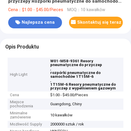
przyczepy Rozpórki pneumatyczne do samochodów
1T15M-6 W01-M58-9361
Cena：$1.00 - $45.00/Pieces
MOQ：10 kawałków
Najlepsza cena
Skontaktuj się teraz
Opis Produktu
W01-M58-9361 Resory
pneumatyczne do przyczep
,
rozpórki pneumatyczne do
High Light
samochodów 1T15M-6
,
1T15M-6 Resory pneumatyczne do
przyczep z wypełnieniem gazowym
Cena
$1.00 - $45.00/Pieces
Miejsce
Guangdong, Chiny
pochodzenia
Minimalne
10 kawałków
zamówienie
Możliwość Supply
2000000 sztuk / rok