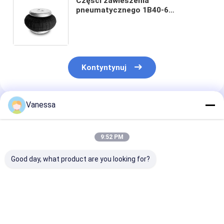
Części zawieszenia
pneumatycznego 1B40-6
Uniwersalna sprężyna zawieszenia
pneumatycznego FS40-6 Sprężyna
zawieszenia pneumatycznego
Contitech
Kontyntynuj
Vanessa
Polecane Produkty
9:52 PM
Good day, what product are you looking for?
VKNTECH 1B7070
Potrójnie zwinięta
VKNTECH 3B7
CONVOLUTED AIR
sprężyna powietrzna
SPRĘŻYNA