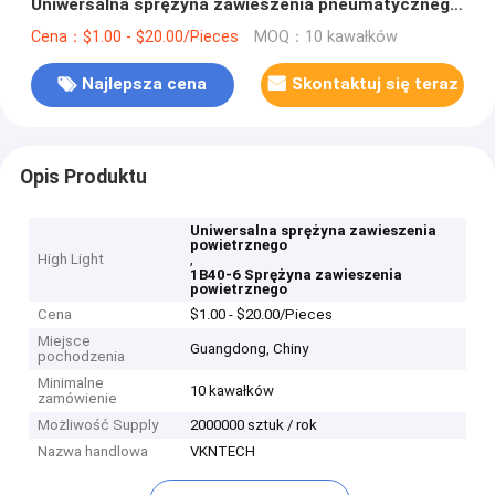
Uniwersalna sprężyna zawieszenia pneumatycznego
FS40-6 Sprężyna zawieszenia pneumatycznego
Cena：$1.00 - $20.00/Pieces
MOQ：10 kawałków
Contitech
Najlepsza cena
Skontaktuj się teraz
Opis Produktu
Uniwersalna sprężyna zawieszenia
powietrznego
High Light
,
1B40-6 Sprężyna zawieszenia
powietrznego
Cena
$1.00 - $20.00/Pieces
Miejsce
Guangdong, Chiny
pochodzenia
Minimalne
10 kawałków
zamówienie
Możliwość Supply
2000000 sztuk / rok
Nazwa handlowa
VKNTECH