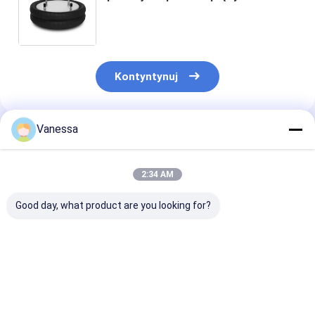
powietrzna do odbioru W01-358-
6799 Firestone Air Bag FD530-35
543 Air Spr
Kontyntynuj
Vanessa
Polecane Produkty
2:34 AM
Good day, what product are you looking for?
VKNTECH 1B7070
Potrójnie zwinięta
VKNTECH 3B7
CONVOLUTED AIR
sprężyna powietrzna
SPRĘŻYNA
SPRING REPLACE
/ zawieszenie
POWIETRZNA 
FS70-7 PICK UP AIR
pneumatyczne
FALĄ ZAMIEN