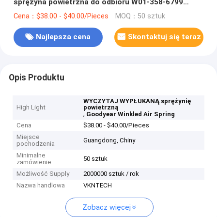
sprężyna powietrzna do odbioru W01-358-6799
Firestone Air Bag FD530-35 543 Air Spr
Cena：$38.00 - $40.00/Pieces
MOQ：50 sztuk
Najlepsza cena
Skontaktuj się teraz
Opis Produktu
WYCZYTAJ WYPŁUKANĄ sprężynię
High Light
powietrzną
,
Goodyear Winkled Air Spring
Cena
$38.00 - $40.00/Pieces
Miejsce
Guangdong, Chiny
pochodzenia
Minimalne
50 sztuk
zamówienie
Możliwość Supply
2000000 sztuk / rok
Nazwa handlowa
VKNTECH
Zobacz więcej