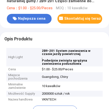
naturalnej gumy / 2B9-201 Części zamienne do
systemu zawieszenia pneumatycznego Podwójnie
Cena：$1.00 - $25.00/Pieces
MOQ：10 kawałków
zwinięty
Najlepsza cena
Skontaktuj się teraz
Opis Produktu
2B9-201 System zawieszenia w
czasie jazdy powietrznej
High Light
,
Podwójnie zwinięta sprężyna
zawieszenia poduszkowa
Cena
$1.00 - $25.00/Pieces
Miejsce
Guangdong, Chiny
pochodzenia
Minimalne
10 kawałków
zamówienie
Możliwość Supply
2000000 sztuk / rok
Nazwa handlowa
VKNTECH