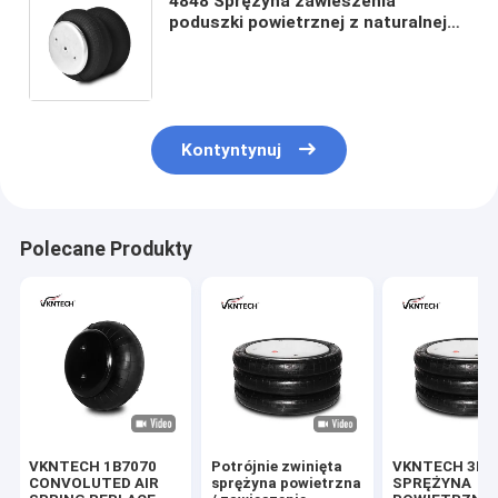
4848 Sprężyna zawieszenia
poduszki powietrznej z naturalnej
gumy / 2B9-201 Części zamienne do
systemu zawieszenia
pneumatycznego Podwójnie
zwinięty
Kontyntynuj
Polecane Produkty
VKNTECH 1B7070
Potrójnie zwinięta
VKNTECH 3B7
CONVOLUTED AIR
sprężyna powietrzna
SPRĘŻYNA