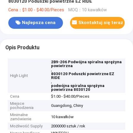
8030120 Poduszki powietrzne EZ RIDE
Cena：$1.00 - $40.00/Pieces
MOQ：10 kawałków
Najlepsza cena
Skontaktuj się teraz
Opis Produktu
2B9-206 Podwójna spiralna sprężyna
powietrzna
,
8030120 Poduszki powietrzne EZ
High Light
RIDE
,
podwójna spiralna sprężyna
powietrzna 8030120
Cena
$1.00 - $40.00/Pieces
Miejsce
Guangdong, Chiny
pochodzenia
Minimalne
10 kawałków
zamówienie
Możliwość Supply
2000000 sztuk / rok